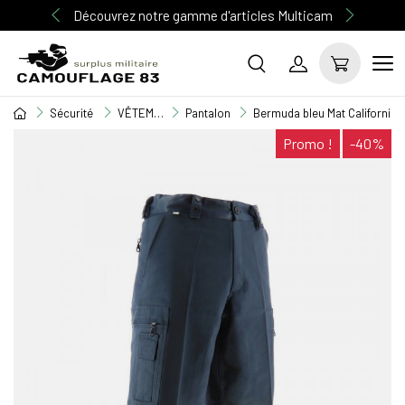
Découvrez notre gamme d'articles Multicam
Sécurité
VÊTEMENT SECURITE
Pantalon
Bermuda bleu Mat Californie s
Promo !
-40%