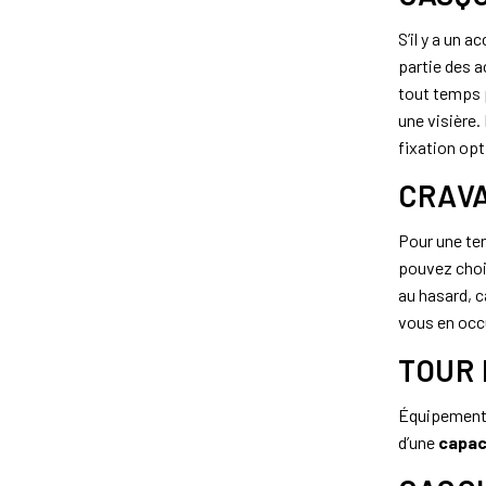
S’il y a un 
partie des a
tout temps p
une visière.
fixation opt
CRAVA
Pour une ten
pouvez chois
au hasard, c
vous en occ
TOUR 
Équipement d
d’une
capac