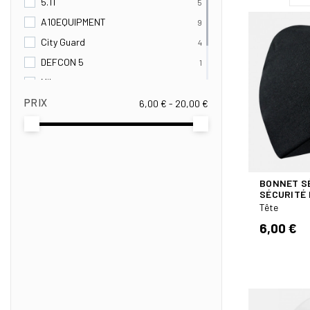
5.11
5
A10EQUIPMENT
9
City Guard
4
DEFCON 5
1
Miltec
1
PRIX
OPEX
6,00 € - 20,00 €
3
SUMMIT
3
BONNET S
SÉCURITÉ 
Tête
6,00 €