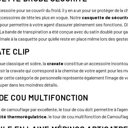
accessoire pour se couvrir du froid, il y en a un pour se protéger de l
ccessoires de tête les plus en vogue. Notre
casquette de sécurit
our permettre à votre agent d’assurer pleinement ses fonctions. Dis
 La bande de transpiration a été conçue avec du satin doublé pour ga
imale à la casquette pour qu’elle reste en place même lors des geste
TE CLIP
ue classique et sobre, la
cravate
constitue un accessoire incontou
ir la cravate qui correspond à la chemise de votre agent pour les mar
ar cette catégorie de personnelle représente également l’image de v
uper dans les moindres détails.
DE COU MULTIFONCTION
e camouflage par excellente, le tour de cou doit permettre à l’agen
ité thermorégulatrice
, le tour de cou multifonction de Camouflag