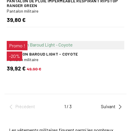
PANTALON DE PLUIE IMPERMÉABLE RESPIRANT RIPSTOP
RANGER GREEN
Pantalon militaire
39,80 €
Promo !
PANTALON BAROUD LIGHT - COYOTE
-20%
Pantalon militaire
39,92 €
49,90 €
Précédent
1 / 3
Suivant
Les vêtements militaires figurent parmi les nombreux