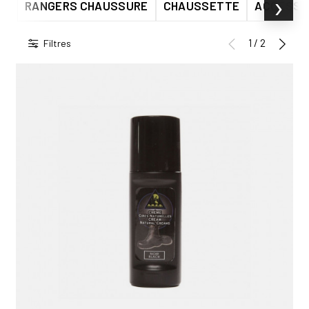
›
RANGERS CHAUSSURE
CHAUSSETTE
ACCESSO
1 / 2
Filtres