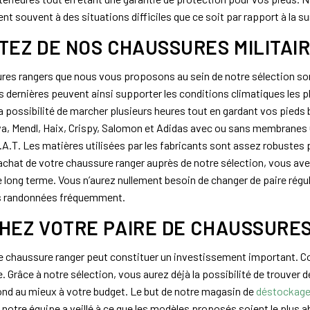
t souvent à des situations difficiles que ce soit par rapport à la s
TEZ DE NOS CHAUSSURES MILITAI
res rangers que nous vous proposons au sein de notre sélection so
s dernières peuvent ainsi supporter les conditions climatiques les plus
la possibilité de marcher plusieurs heures tout en gardant vos pied
 Mendl, Haix, Crispy, Salomon et Adidas avec ou sans membranes 
A.T. Les matières utilisées par les fabricants sont assez robustes p
’achat de votre chaussure ranger auprès de notre sélection, vous ave
 le long terme. Vous n’aurez nullement besoin de changer de paire ré
es randonnées fréquemment.
HEZ VOTRE PAIRE DE CHAUSSURES
e chaussure ranger peut constituer un investissement important. Com
re. Grâce à notre sélection, vous aurez déjà la possibilité de trouve
ond au mieux à votre budget. Le but de notre magasin de
déstockage 
, notre équipe a veillé à ce que les modèles proposés soient le plus 