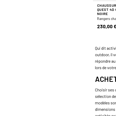
CHAUSSUR
QUEST 4D 
NOIRE
Rangers ch
230,00 
Qui dit acti
outdoor, il 
répondre au
lors de votre
ACHET
Choisir ses 
sélection de
modèles sont
dimensions c
activités ex