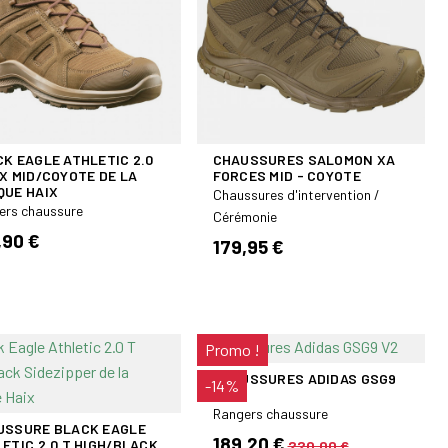
K EAGLE ATHLETIC 2.0
CHAUSSURES SALOMON XA
X MID/COYOTE DE LA
FORCES MID - COYOTE
QUE HAIX
Chaussures d'intervention /
ers chaussure
Cérémonie
,90 €
179,95 €
Promo !
CHAUSSURES ADIDAS GSG9
-14%
V2
Rangers chaussure
USSURE BLACK EAGLE
189,20 €
ETIC 2.0 T HIGH/BLACK
220,00 €