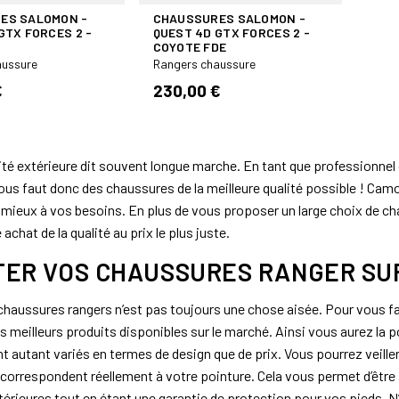
ES SALOMON -
CHAUSSURES SALOMON -
GTX FORCES 2 -
QUEST 4D GTX FORCES 2 -
COYOTE FDE
aussure
Rangers chaussure
€
230,00 €
vité extérieure dit souvent longue marche. En tant que professionnel 
vous faut donc des chaussures de la meilleure qualité possible ! C
 mieux à vos besoins. En plus de vous proposer un large choix de ch
 achat de la qualité au prix le plus juste.
ER VOS CHAUSSURES RANGER SUR
chaussures rangers n’est pas toujours une chose aisée. Pour vous faci
s meilleurs produits disponibles sur le marché. Ainsi vous aurez la p
 autant variés en termes de design que de prix. Vous pourrez veille
orrespondent réellement à votre pointure. Cela vous permet d’être au
térieures tout en étant une garantie de protection pour vos pieds. 