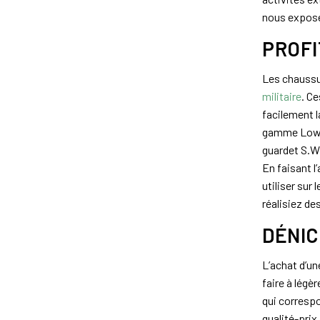
nous exposen
PROFI
Les chaussu
militaire
. Ce
facilement 
gamme Lowa,
guardet S.W.
En faisant l
utiliser sur
réalisiez d
DÉNIC
L’achat d’un
faire à légè
qui corresp
qualité-prix