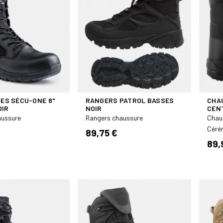
ES SÉCU-ONE 8"
RANGERS PATROL BASSES
CHA
OIR
NOIR
CENT
aussure
Rangers chaussure
Chaus
Céré
89,75 €
89,