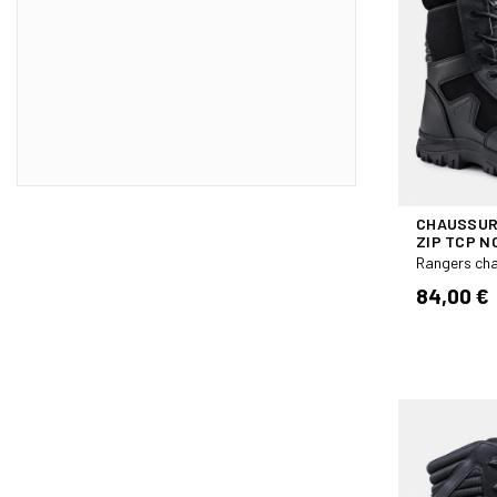
US 6.5 FR 40
4
US 7 FR 41
5
US 7.5 FR 41.5
5
US 8 FR 42
5
US 8.5 FR 42.5
5
US 9 FR 43.5
5
US 9.5 FR 44
CHAUSSUR
5
ZIP TCP N
US 10 FR 44.5
5
Rangers ch
US 10.5 FR 45
5
84,00 €
US 11 FR 46
5
US 11.5 FR 46.5
2
US 12 FR 47
2
US 13 FR 48.5
2
41 1/3
8
42 2/3
8