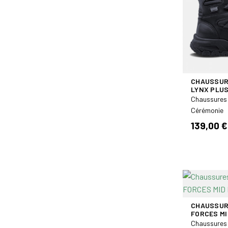
43 1/3
8
44 2/3
8
38 2/3
5
39 1/3
4
40 2/3
6
45 1/3
CHAUSSUR
8
LYNX PLUS
46 2/3
3
Chaussures 
Cérémonie
47 1/3
1
139,00 €
37 1/3
2
US 3 FR 36
1
CHAUSSUR
FORCES MI
Chaussures 