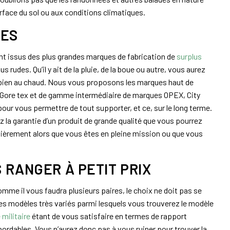
urface du sol ou aux conditions climatiques.
RES
nt issus des plus grandes marques de fabrication de
surplus
 rudes. Qu’il y ait de la pluie, de la boue ou autre, vous aurez
s bien au chaud. Nous vous proposons les marques haut de
Gore tex et de gamme intermédiaire de marques OPEX, City
our vous permettre de tout supporter, et ce, sur le long terme.
z la garantie d’un produit de grande qualité que vous pourrez
gulièrement alors que vous êtes en pleine mission ou que vous
 RANGER À PETIT PRIX
me il vous faudra plusieurs paires, le choix ne doit pas se
r des modèles très variés parmi lesquels vous trouverez le modèle
militaire
étant de vous satisfaire en termes de rapport
abordables. Vous n’aurez donc pas à vous ruiner pour trouver la