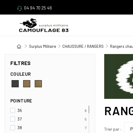
04 94 70 25 46
Surplus Militaire
CHAUSSURE / RANGERS
Rangers cha
FILTRES
COULEUR
POINTURE
RAN
36
6
37
5
38
7
Trier par :