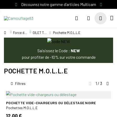
Découvrez notre gamme d'articles Multicam
Force de l'ordre
GILET TACTIQUE / EQUIPEMENT / TASER
Pochette M.O.L.L.E
Saisissez le Code :
NEW
pour profiter de -10% sur votre commande
POCHETTE M.O.L.L.E
1 / 3
Filtres
POCHETTE VIDE-CHARGEURS OU DÉLESTAGE NOIRE
Pochettes M.O.L.L.E
12,00 €