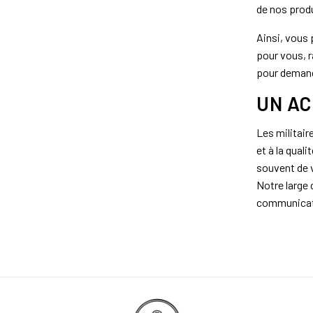
de nos produ
Ainsi, vous 
pour vous, 
pour demande
UN AC
Les militair
et à la qual
souvent de v
Notre large 
communicati