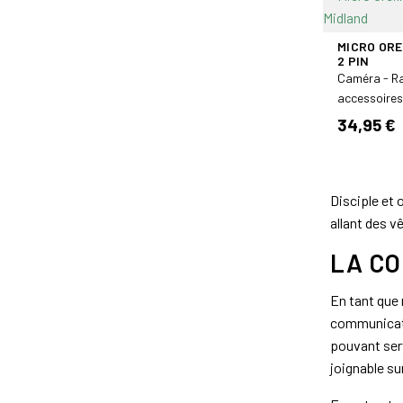
MICRO ORE
2 PIN
Caméra - R
accessoires
34,95 €
Disciple et 
allant des 
LA CO
En tant que 
communicatio
pouvant serv
joignable sur