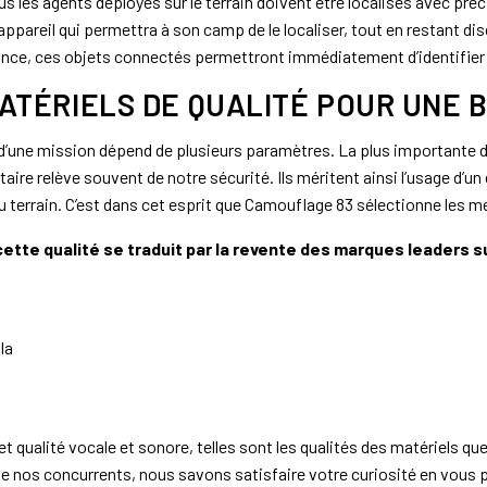
us les agents déployés sur le terrain doivent être localisés avec pr
appareil qui permettra à son camp de le localiser, tout en restant d
nce, ces objets connectés permettront immédiatement d’identifier l
ATÉRIELS DE QUALITÉ POUR UNE
d’une mission dépend de plusieurs paramètres. La plus importante de 
taire relève souvent de notre sécurité. Ils méritent ainsi l’usage d’
 terrain. C’est dans cet esprit que Camouflage 83 sélectionne les m
 cette qualité se traduit par la revente des marques leaders s
la
t qualité vocale et sonore, telles sont les qualités des matériels q
 nos concurrents, nous savons satisfaire votre curiosité en vous pr