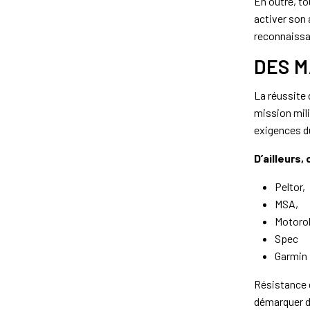
En outre, to
activer son 
reconnaissa
DES M
La réussite 
mission mili
exigences du
D’ailleurs,
Peltor,
MSA,
Motorol
Spec
Garmin
Résistance e
démarquer de