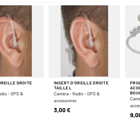
OREILLE DROITE
INSERT D'OREILLE DROITE
PRO
TAILLE L
ACO
BOU
adio - GPS &
Caméra - Radio - GPS &
Camé
accessoires
acce
3,00 €
9,0