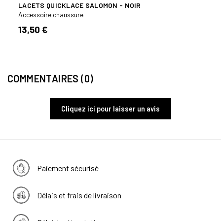
LACETS QUICKLACE SALOMON - NOIR
TROU
CHAU
Accessoire chaussure
Acces
13,50 €
8,90
COMMENTAIRES (0)
Cliquez ici pour laisser un avis
Paiement sécurisé
Délais et frais de livraison