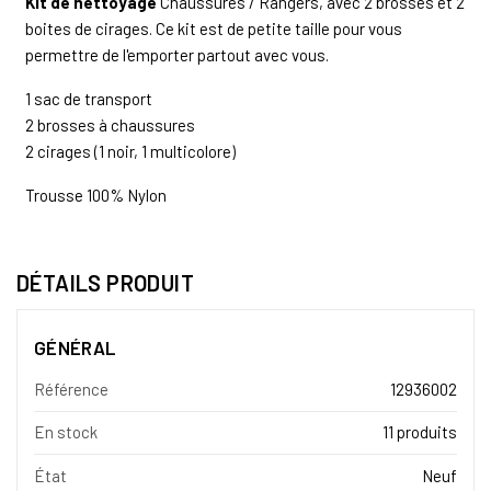
Kit de nettoyage
Chaussures / Rangers, avec 2 brosses et 2
boites de cirages. Ce kit est de petite taille pour vous
permettre de l'emporter partout avec vous.
1 sac de transport
2 brosses à chaussures
2 cirages (1 noir, 1 multicolore)
Trousse 100% Nylon
DÉTAILS PRODUIT
GÉNÉRAL
Référence
12936002
En stock
11 produits
État
Neuf