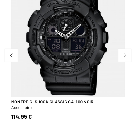
MONTRE G-SHOCK CLASSIC GA-100 NOIR
PINC
Accessoire
Acces
114,95 €
69,9