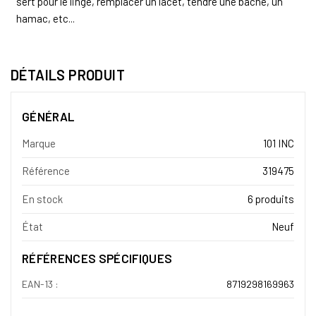
sert pour le linge, remplacer un lacet, tendre une bâche, un
hamac, etc...
DÉTAILS PRODUIT
GÉNÉRAL
Marque
101 INC
Référence
319475
En stock
6 produits
État
Neuf
RÉFÉRENCES SPÉCIFIQUES
EAN-13 :
8719298169963