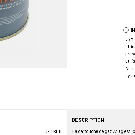
I
73 %
effi
prop
utili
Norm
syst
DESCRIPTION
La cartouche de gaz 230 g est 
JETBOIL