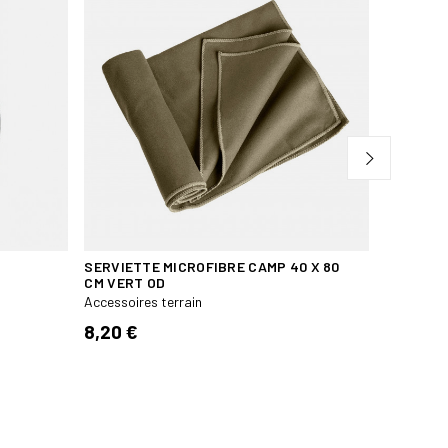
SERVIETTE MICROFIBRE CAMP 40 X 80
RECHAUD
CM VERT OD
Accessoire
Accessoires terrain
149,90
8,20 €