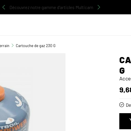
Découvrez notre gamme d'articles Multicam
errain
Cartouche de gaz 230 G
CA
G
Acce
9,6
De 