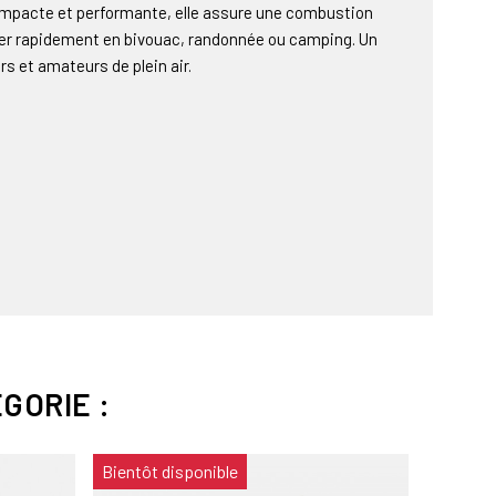
Compacte et performante, elle assure une combustion
fer rapidement en bivouac, randonnée ou camping. Un
rs et amateurs de plein air.
GORIE :
Bientôt disponible
Bientôt 