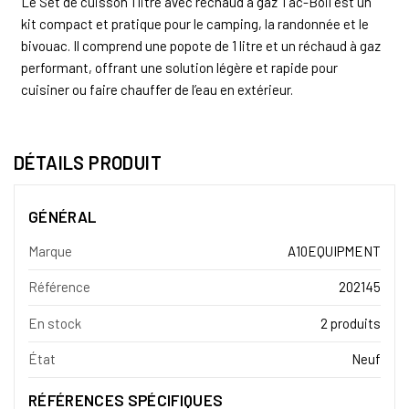
Le Set de cuisson 1 litre avec réchaud à gaz Tac-Boil est un
kit compact et pratique pour le camping, la randonnée et le
bivouac. Il comprend une popote de 1 litre et un réchaud à gaz
performant, offrant une solution légère et rapide pour
cuisiner ou faire chauffer de l’eau en extérieur.
DÉTAILS PRODUIT
GÉNÉRAL
Marque
A10EQUIPMENT
Référence
202145
En stock
2 produits
État
Neuf
RÉFÉRENCES SPÉCIFIQUES