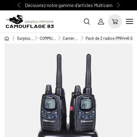
Découvrez notre gamme d'articles Multicam
Surplus Militaire
COMMUNICATION
Caméra - Radio - GPS & accessoires
Pack de 2 radios PMR446 G7 