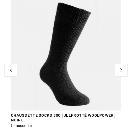
ER]
CHAUSSETTE SOCKS 800 [ULLFROTTÉ WOOLPOWER]
CHAU
NOIRE
WOO
Chaussette
Chaus