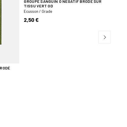
GROUPE SANGUIN O NÉGATIF BRODÉ SUR
GROUPE 
TISSU VERT OD
TISSU V
Ecusson / Grade
Ecusson /
2,50 €
2,50 €
BRODÉ