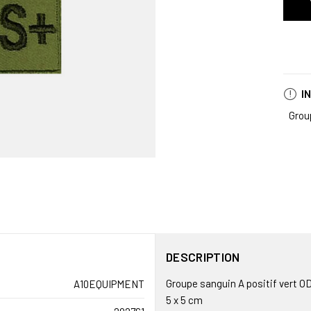
I
Grou
DESCRIPTION
Groupe sanguin A positif vert O
A10EQUIPMENT
5 x 5 cm