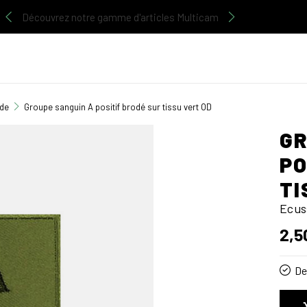
Découvrez notre gamme d'articles Multicam
ade
Groupe sanguin A positif brodé sur tissu vert OD
GR
PO
TI
Ecus
2,5
De 