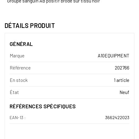
Groupe sanguin AB positif brodé sur tissu noir
DÉTAILS PRODUIT
GÉNÉRAL
Marque
A10EQUIPMENT
Référence
202766
En stock
1 article
État
Neuf
RÉFÉRENCES SPÉCIFIQUES
EAN-13 :
3662422023