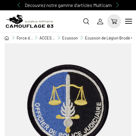
Découvrez notre gamme d'articles Multicam
Force de l'ordre
ACCESSOIRES FORCES DE L'ORDRE
Ecusson
Ecusson de Légion Brodé O.P