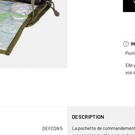
I
Poch
Elle
vos 
DESCRIPTION
La pochette de commandement O
DEFCON 5