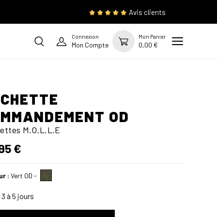
Avis clients
Connexion
Mon Panier
Mon Compte
0,00 €
OCHETTE
OMMANDEMENT OD
ettes M.O.L.L.E
95 €
ur :
Vert OD
-
3 à 5 jours