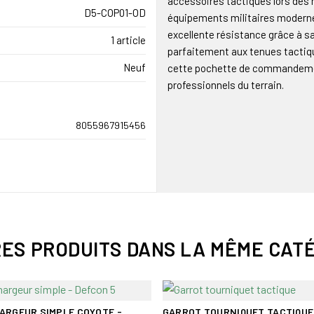
accessoires tactiques lors des 
D5-COP01-OD
équipements militaires modernes
excellente résistance grâce à sa
1 article
parfaitement aux tenues tactiq
Neuf
cette pochette de commandement
professionnels du terrain.
8055967915456
RES PRODUITS DANS LA MÊME CATÉ
ARGEUR SIMPLE COYOTE -
GARROT TOURNIQUET TACTIQUE