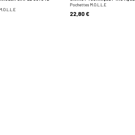
Pochettes M.O.L.L.E
M.O.L.L.E
22,80 €