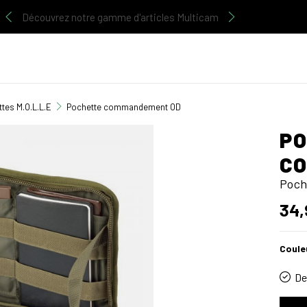
Découvrez notre gamme d'articles Multicam
tes M.O.L.L.E
Pochette commandement OD
P
C
Poch
34,
Coule
De 