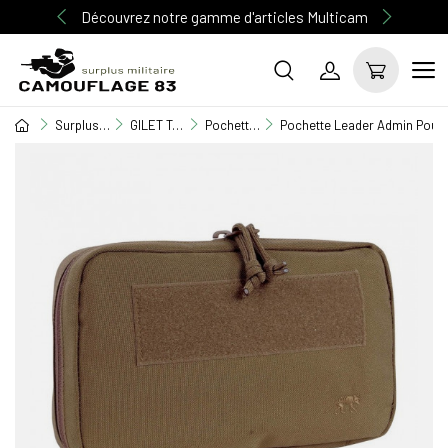
Découvrez notre gamme d'articles Multicam
Surplus Militaire
GILET TACTIQUE / EQUIPEMENT
Pochettes M.O.L.L.E
Pochette Leader Admin Pouc