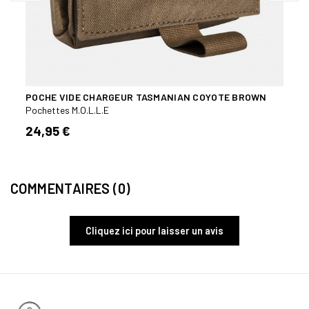
POCHE VIDE CHARGEUR TASMANIAN COYOTE BROWN
TT T
Pochettes M.O.L.L.E
Poche
24,95 €
24,
COMMENTAIRES (0)
Cliquez ici pour laisser un avis