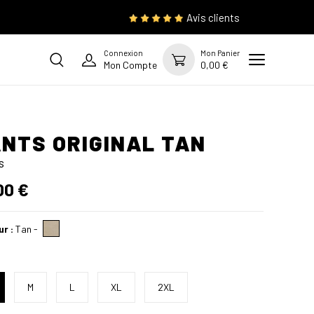
Avis clients
Connexion
Mon Panier
Mon Compte
0,00 €
NTS ORIGINAL TAN
s
00 €
ur :
Tan
-
M
L
XL
2XL