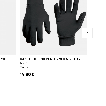
OYOTE -
GANTS THERMO PERFORMER NIVEAU 2
MITAINE
NOIR
Gants
Gants
22,90 
14,90 €