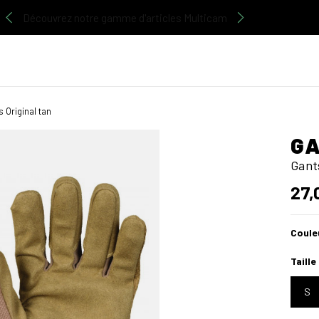
Découvrez notre gamme d'articles Multicam
 Original tan
GA
Gant
27,
Coule
Taille
S