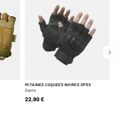
MITAINES COQUEES NOIRES OPEX
MITAINES
Gants
Gants
22,90 €
24,90 