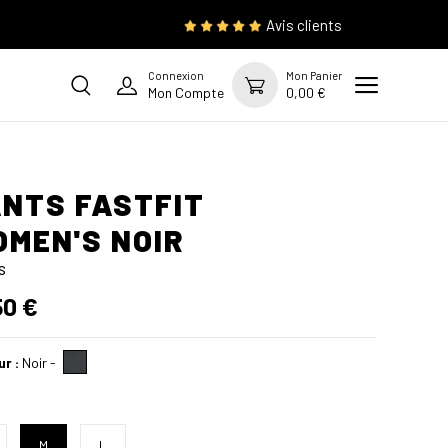
Avis clients
Connexion
Mon Panier
Mon Compte
0,00 €
NTS FASTFIT
MEN'S NOIR
s
50 €
ur :
Noir
-
M
L