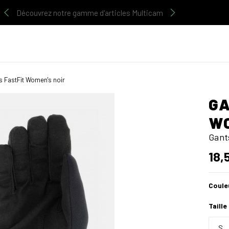
Découvrez notre gamme d'articles Multicam
s FastFit Women's noir
GA
WO
Gant
18,
Coule
Taille
S