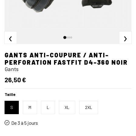
‹
›
GANTS ANTI-COUPURE / ANTI-
PERFORATION FASTFIT D4-360 NOIR
Gants
26,50 €
Taille
S
M
L
XL
2XL
De 3 à 5 jours