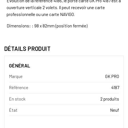
Evolution de la référence 4186, le porte carte GK Pro 4187 est à
ouverture verticale 2 volets. Il peut recevoir une carte
professionnelle ou une carte NAVIGO.
Dimensions: : 98 x 82mm (position fermée)
DÉTAILS PRODUIT
GÉNÉRAL
Marque
GK PRO
Référence
4187
En stock
2 produits
État
Neuf