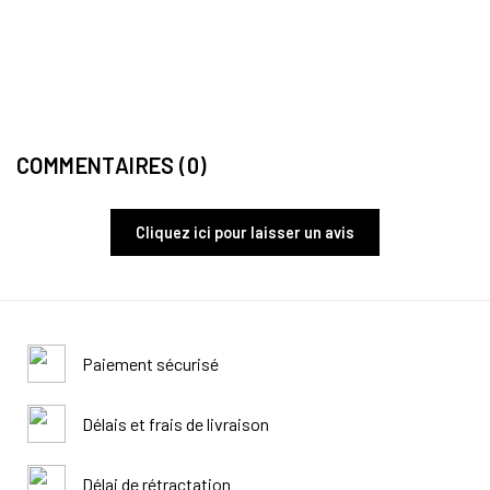
SANG
Holst
32,5
COMMENTAIRES (0)
Cliquez ici pour laisser un avis
Paiement sécurisé
Délais et frais de livraison
Délai de rétractation