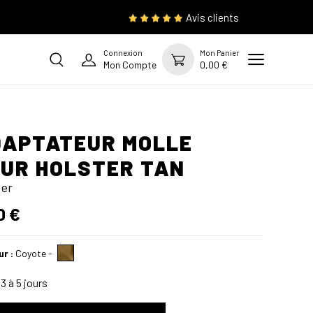
Avis clients
Connexion
Mon Panier
Mon Compte
0,00 €
APTATEUR MOLLE
UR HOLSTER TAN
ter
0 €
ur :
Coyote
-
3 à 5 jours