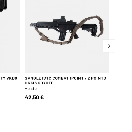
TY VKD8
SANGLE ISTC COMBAT 1POINT / 2 POINTS
DRAGONN
HK416 COYOTE
OD
Holster
Holster
42,50 €
16,95 €