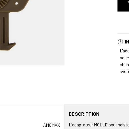
I
L'ad
acce
char
syst
DESCRIPTION
L’adaptateur MOLLE pour holster
AMOMAX