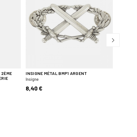
N 2ÈME
INSIGNE MÉTAL BMP1 ARGENT
AGRAFE 
ERIE
MEDAILL
Insigne
Insigne
8,40 €
5,50 €