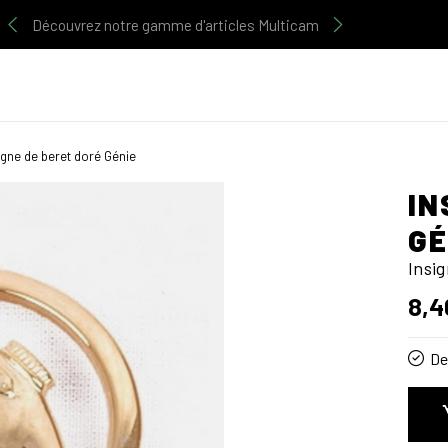
Découvrez notre gamme d'articles Multicam
igne de beret doré Génie
IN
GÉ
Insi
8,4
De 