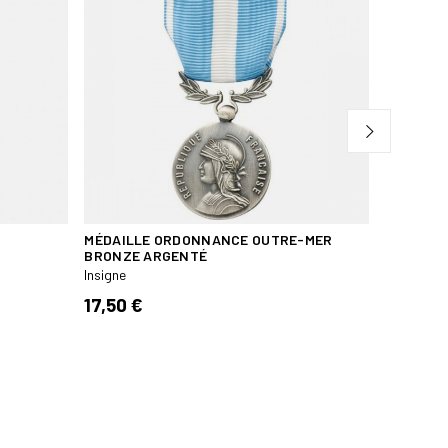
MÉDAILLE ORDONNANCE OUTRE-MER
INSIGNE 
BRONZE ARGENTÉ
LÉGÈRE D
Insigne
Insigne
17,50 €
8,40 €