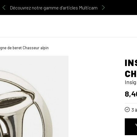
Découvrez notre gamme d'articles Multicam
igne de beret Chasseur alpin
IN
CH
Insi
8,4
3 à