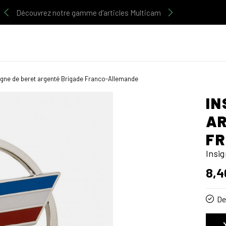
Découvrez notre gamme d'articles Multicam
igne de beret argenté Brigade Franco-Allemande
IN
AR
F
Insi
8,4
De 