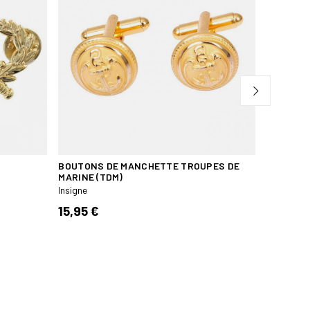
BOUTONS DE MANCHETTE TROUPES DE
MÉDAILL
MARINE (TDM)
BRONZE 
Insigne
Insigne
15,95 €
17,50 €