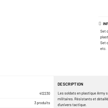
IN
Set 
plas
Set q
etc.
DESCRIPTION
Les soldats en plastique Army so
412230
militaires. Résistants et détail
3 produits
d’univers tactique.