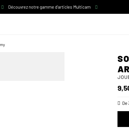
Découvrez notre gamme d'articles Multicam
rmy
SO
A
JOU
9,5
De 3