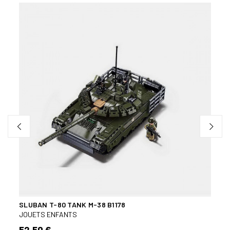
Bien
SLUBAN T-80 TANK M-38 B1178
SLUB
JOUETS ENFANTS
JOUE
52,50 €
29,9