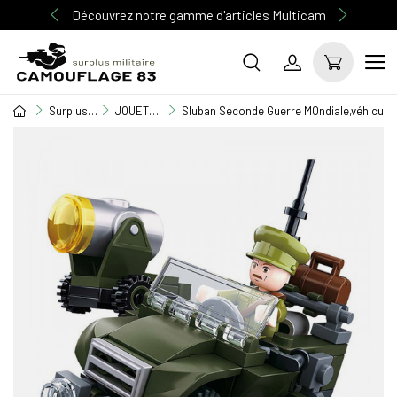
Découvrez notre gamme d'articles Multicam
Surplus Militaire
JOUETS ENFANTS
Sluban Seconde Guerre MOndiale,véhicule mi