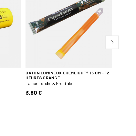
BÂTON LUMINEUX CHEMLIGHT® 15 CM - 12
ACCUS LI
HEURES ORANGE
Lampe tor
Lampe torche & Frontale
14,50 €
3,60 €