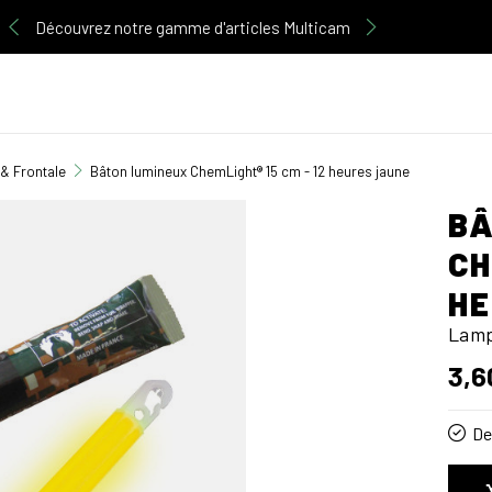
Découvrez notre gamme d'articles Multicam
& Frontale
Bâton lumineux ChemLight® 15 cm - 12 heures jaune
BÂ
CH
HE
Lamp
3,6
De 