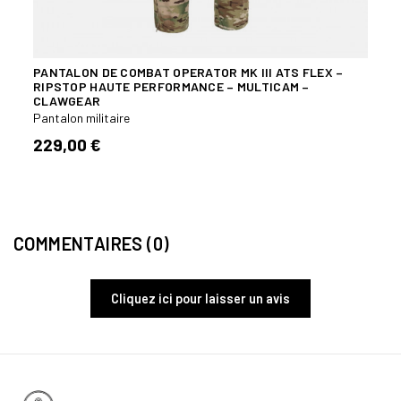
P
PANTALON DE COMBAT OPERATOR MK III ATS FLEX –
PANT
RIPSTOP HAUTE PERFORMANCE – MULTICAM –
Pantal
CLAWGEAR
24,
Pantalon militaire
229,00 €
COMMENTAIRES (0)
Cliquez ici pour laisser un avis