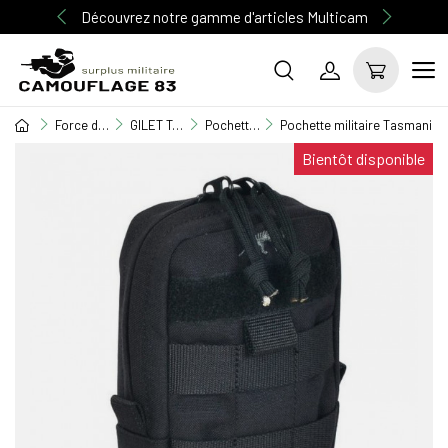
Découvrez notre gamme d'articles Multicam
Force de l'ordre
GILET TACTIQUE / EQUIPEMENT / TASER
Pochette M.O.L.L.E
Pochette militaire Tasmanian 
Bientôt disponible