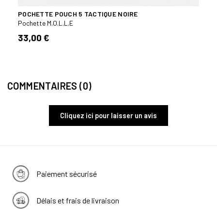
POCHETTE POUCH 5 TACTIQUE NOIRE
PORT
PIST
Pochette M.O.L.L.E
Poche
33,00 €
24,
COMMENTAIRES (0)
Cliquez ici pour laisser un avis
Paiement sécurisé
Délais et frais de livraison