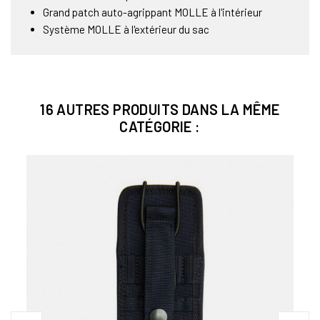
Grand patch auto-agrippant MOLLE à l'intérieur
Système MOLLE à l'extérieur du sac
16 AUTRES PRODUITS DANS LA MÊME
CATÉGORIE :
Bien
R
ETUI
VERT
Poche
14,0