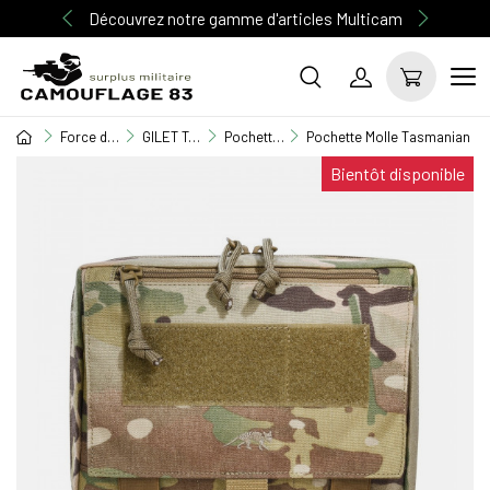
Découvrez notre gamme d'articles Multicam
Force de l'ordre
GILET TACTIQUE / EQUIPEMENT / TASER
Pochette M.O.L.L.E
Pochette Molle Tasmanian Ti
Bientôt disponible