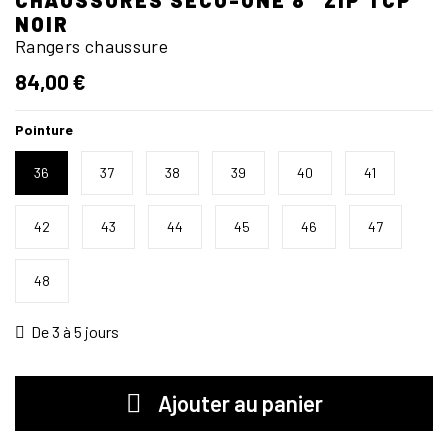
NOIR
Rangers chaussure
84,00 €
Pointure
36
37
38
39
40
41
42
43
44
45
46
47
48
De 3 à 5 jours
Ajouter au panier