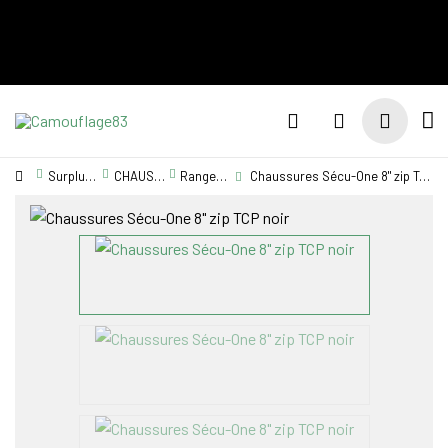
Découvrez notre
Vos plus grandes
Une gamme
gamme
marques de
de sacs de 15
d'articles
chaussures ici
à 120 litres
Multicam
Surplus Militaire
CHAUSSURE / RANGERS
Rangers chaussure
Chaussures Sécu-One 8" zip TCP noir