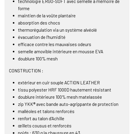
technologie ERGO-SOFT avec semelle à mémoire de
forme
maintien de la voûte plantaire
absorption des chocs
thermorégulation via un système alvéolé
évacuation de l'humidité
efficace contre les mauvaises odeurs
semelle amovible intérieure en mousse EVA
doublure 100% mesh
CONSTRUCTION :
extérieur en cuir souple ACTION LEATHER
tissu polyester HRF 1000D hautement résistant
doublure intérieure 100% mesh matelassée
zip YKK® avec bande auto-agrippante de protection
malléoles et talons renforcés
renfort au talon d'Achille
œillets cousus et renforcés
poids : 630 g la chaussure en 43