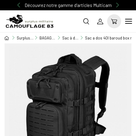
Découvrez notre gamme d'articles Multicam
Surplus Militaire
BAGAGERIE MILITAIRE
Sac à dos
Sac a dos 40l baroud box noi