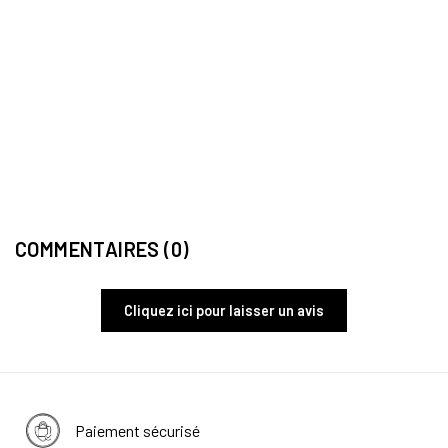
SAC 
Sac à
34,
COMMENTAIRES (0)
Cliquez ici pour laisser un avis
Paiement sécurisé