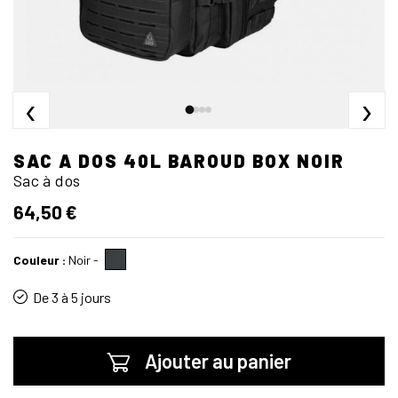
‹
›
SAC A DOS 40L BAROUD BOX NOIR
Sac à dos
64,50 €
Couleur :
Noir
-
De 3 à 5 jours
Ajouter au panier