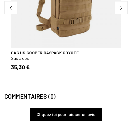
SAC US COOPER DAYPACK COYOTE
SAC 
TASM
Sac à dos
Sac à
35,30 €
175,
COMMENTAIRES (0)
Cliquez ici pour laisser un avis