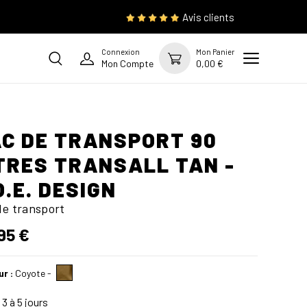
Avis clients
Connexion
Mon Panier
Mon Compte
0,00 €
C DE TRANSPORT 90
TRES TRANSALL TAN -
O.E. DESIGN
de transport
95 €
ur :
Coyote
-
3 à 5 jours