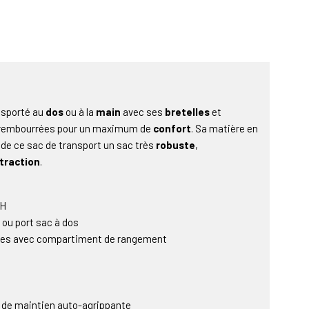
ansporté au
dos
ou à la
main
avec ses
bretelles
et
rembourrées pour un maximum de
confort
. Sa matière en
 de ce sac de transport un sac très
robuste
,
traction
.
CH
 ou port sac à dos
rées avec compartiment de rangement
e de maintien auto-agrippante