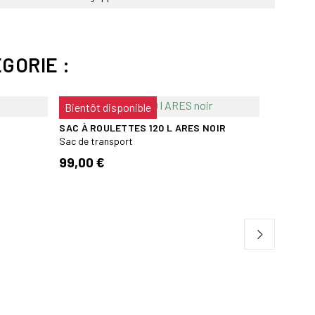
 un compartiment range-chaussures
GORIE :
térieur
Bientôt disponible
ture pour cadenas
SAC À ROULETTES 120 L ARES NOIR
Sac de transport
 cm
99,00 €
le sac. Nettoyer le tissu avec un chiffon et du savon.
eur. Ne pas laver en machine.
SAC DE 