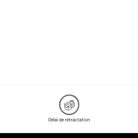
TRANSALL
Sac de tr
49,95 
Délai de rétractation