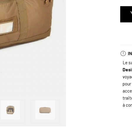
I
Le s
Des
voya
pour
acce
trai
à co