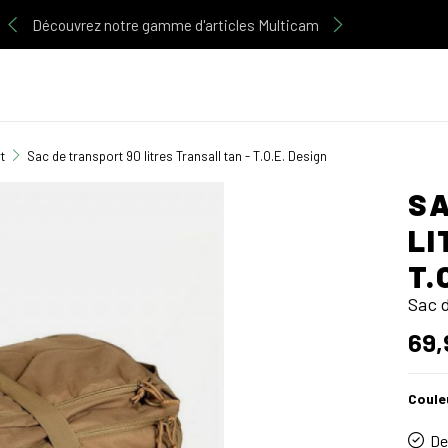
Découvrez notre gamme d'articles Multicam
t
Sac de transport 90 litres Transall tan - T.O.E. Design
SA
LI
T.
Sac 
69,
Coule
De 