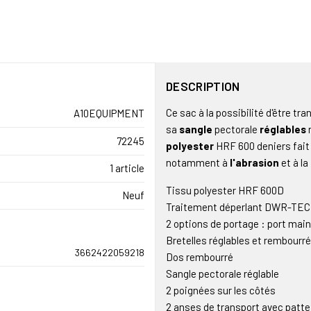
DESCRIPTION
Ce sac à la possibilité d'être tr
A10EQUIPMENT
sa
sangle
pectorale
réglables
72245
polyester
HRF 600 deniers fait
notamment à
l'abrasion
et à la
1 article
Tissu polyester HRF 600D
Neuf
Traitement déperlant DWR-TE
2 options de portage : port main
Bretelles réglables et rembour
3662422059218
Dos rembourré
Sangle pectorale réglable
2 poignées sur les côtés
2 anses de transport avec patt