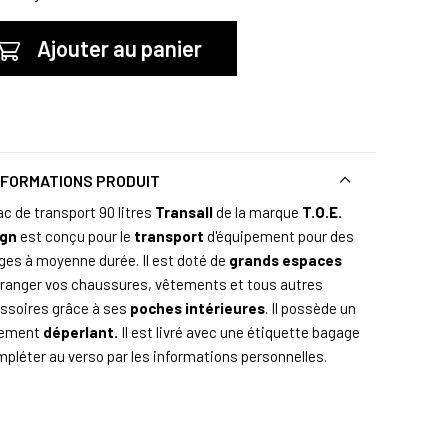
Ajouter au panier
NFORMATIONS PRODUIT
ac de transport 90 litres
Transall
de la marque
T.O.E.
ign
est conçu pour le
transport
d'équipement pour des
ges à moyenne durée. Il est doté de
grands espaces
 ranger vos chaussures, vêtements et tous autres
ssoires grâce à ses
poches intérieures
. Il possède un
tement
déperlant.
Il est livré avec une étiquette bagage
mpléter au verso par les informations personnelles.