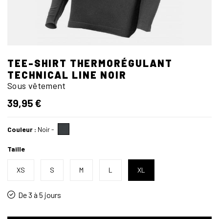
TEE-SHIRT THERMORÉGULANT
TECHNICAL LINE NOIR
Sous vêtement
39,95 €
Couleur :
Noir
-
Taille
XS
S
M
L
XL
De 3 à 5 jours