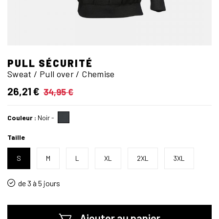
PULL SÉCURITÉ
Sweat / Pull over / Chemise
26,21 €
34,95 €
Couleur :
Noir
-
Taille
S
M
L
XL
2XL
3XL
de 3 à 5 jours
Ajouter au panier