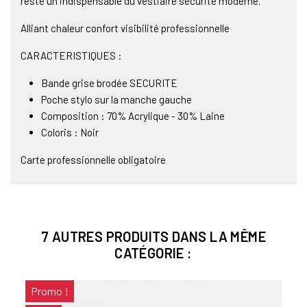
reste un indispensable du vestiaire sécurité moderne.
Alliant chaleur confort visibilité professionnelle
CARACTERISTIQUES :
Bande grise brodée SECURITE
Poche stylo sur la manche gauche
Composition : 70% Acrylique - 30% Laine
Coloris : Noir
Carte professionnelle obligatoire
7 AUTRES PRODUITS DANS LA MÊME
CATÉGORIE :
Promo !
Pro