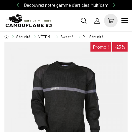
Découvrez notre gamme d'articles Multicam
Sécurité
VÊTEMENT SECURITE
Sweat / Pull over / Chemise
Pull Sécurité
Promo !
-25%