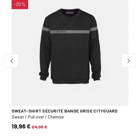
-20%
-20
SWEAT-SHIRT SÉCURITÉ BANDE GRISE CITYGUARD
SWEA
Sweat / Pull over / Chemise
Sweat
19,96 €
19,9
24,95 €