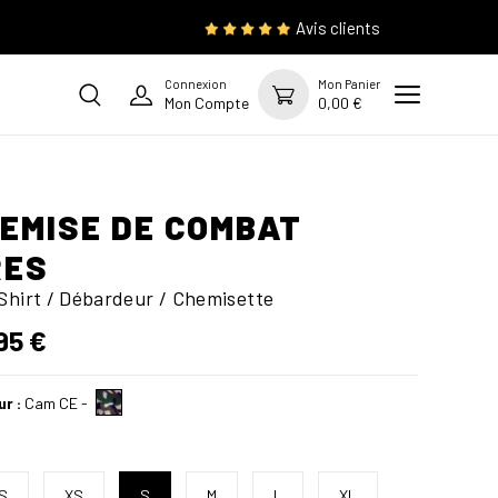
Avis clients
Connexion
Mon Panier
Mon Compte
0,00 €
EMISE DE COMBAT
RES
Shirt / Débardeur / Chemisette
95 €
ur :
Cam CE
-
S
XS
S
M
L
XL