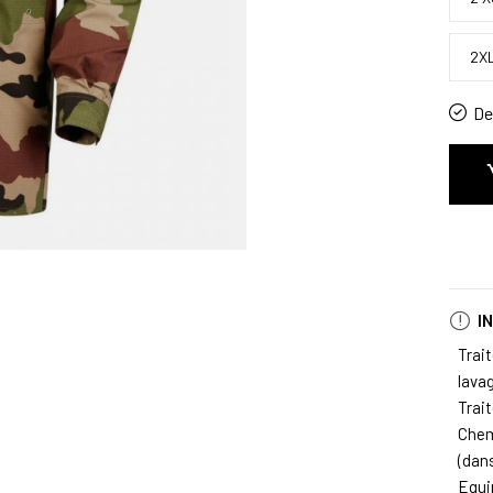
2X
De 
I
Trai
lava
Trai
Chem
(dan
Equi