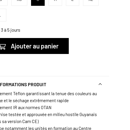
L
3 à 5 jours
Ajouter au panier
NFORMATIONS PRODUIT
tement Téflon garantissant la tenue des couleurs au
ge et le séchage extrêmement rapide
tement IR aux normes OTAN
ise testée et approuvée en milieu hostile Guyanais
s sa version Cam CE)
pe notamment les unités en formation au Centre