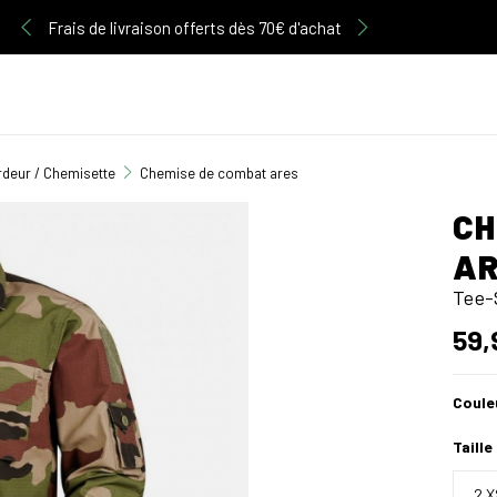
Découvrez notre gamme d'articles Multicam
rdeur / Chemisette
Chemise de combat ares
CH
A
Tee-
59,
Coule
Taille
2 X