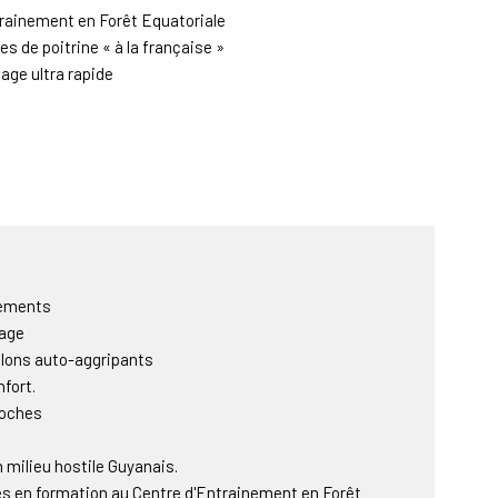
trainement en Forêt Equatoriale
s de poitrine « à la française »
age ultra rapide
tements
vage
lons auto-aggripants
nfort.
poches
milieu hostile Guyanais.
és en formation au Centre d'Entrainement en Forêt