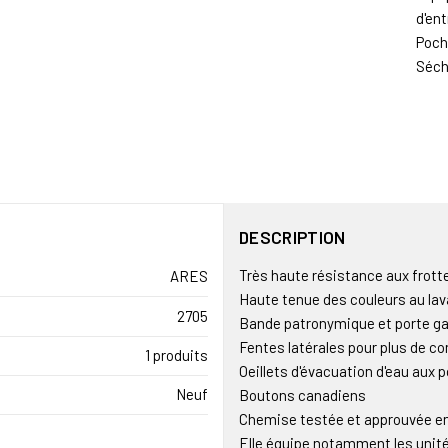
d'en
Poche
Séch
DESCRIPTION
Très haute résistance aux frot
ARES
Haute tenue des couleurs au la
2705
Bande patronymique et porte ga
Fentes latérales pour plus de co
1 produits
Oeillets d'évacuation d'eau aux 
Neuf
Boutons canadiens
Chemise testée et approuvée en 
Elle équipe notamment les unit