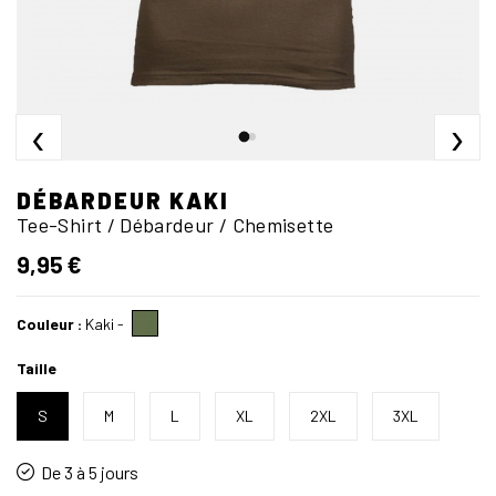
‹
›
DÉBARDEUR KAKI
Tee-Shirt / Débardeur / Chemisette
9,95 €
Couleur :
Kaki
-
Taille
S
M
L
XL
2XL
3XL
De 3 à 5 jours