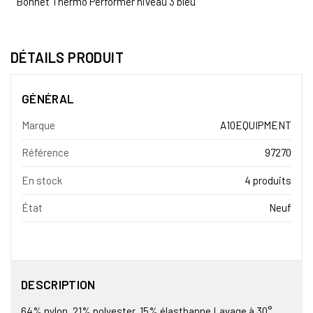
Bonnet Thermo Performer niveau 3 bleu
DÉTAILS PRODUIT
GÉNÉRAL
Marque
A10EQUIPMENT
Référence
97270
En stock
4 produits
État
Neuf
DESCRIPTION
64% nylon, 21% polyester, 15% élasthanne Lavage à 30°