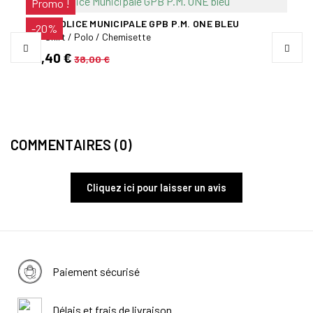
Promo !
POLO POLICE MUNICIPALE GPB P.M. ONE BLEU
VEST
-20%
Tee-Shirt / Polo / Chemisette
Veste
30,40 €
64,
38,00 €
COMMENTAIRES (0)
Cliquez ici pour laisser un avis
Paiement sécurisé
Délais et frais de livraison