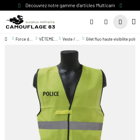
Découvrez notre gamme d'articles Multicam
Force de l'ordre
VÊTEMENT GENDARMERIE / POLICE
Veste / Blouson
Gilet fluo haute visibilite police