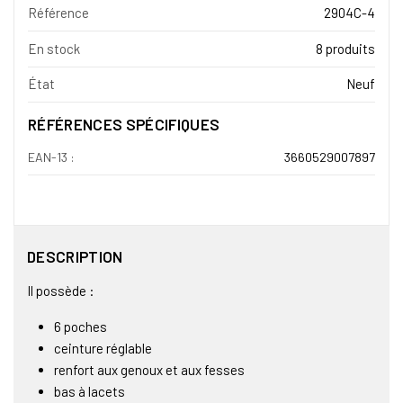
Référence
2904C-4
En stock
8 produits
État
Neuf
RÉFÉRENCES SPÉCIFIQUES
EAN-13 :
3660529007897
DESCRIPTION
Il possède :
6 poches
ceinture réglable
renfort aux genoux et aux fesses
bas à lacets