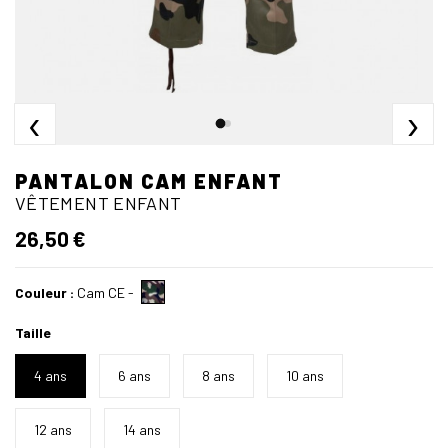
‹
›
PANTALON CAM ENFANT
VÊTEMENT ENFANT
26,50 €
Couleur :
Cam CE
-
Taille
4 ans
6 ans
8 ans
10 ans
12 ans
14 ans