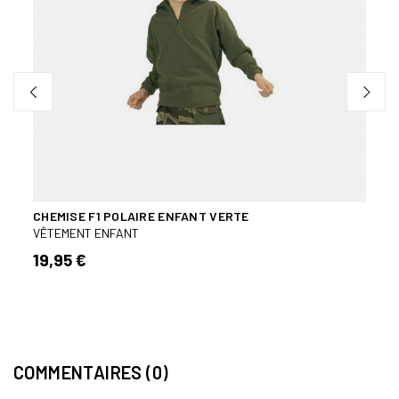
CHEMISE F1 POLAIRE ENFANT VERTE
TEE-
VÊTEMENT ENFANT
VÊTE
19,95 €
8,00
1 avi
COMMENTAIRES (0)