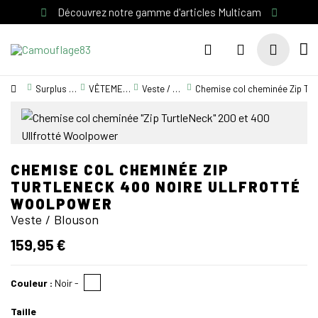
Découvrez notre gamme d'articles Multicam
Surplus Militaire
VÊTEMENT MILITAIRE
Veste / Blouson
Chemise col cheminée Zip Tur
CHEMISE COL CHEMINÉE ZIP
TURTLENECK 400 NOIRE ULLFROTTÉ
WOOLPOWER
Veste / Blouson
159,95 €
Couleur :
Noir
-
Taille