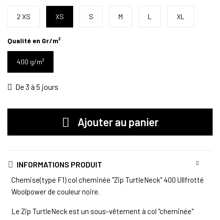
2 XS
XS
S
M
L
XL
Qualité en Gr/m²
400 g/m²
De 3 à 5 jours
Ajouter au panier
INFORMATIONS PRODUIT
Chemise(type F1) col cheminée "Zip TurtleNeck" 400 Ullfrotté
Woolpower de couleur noire.
Le Zip TurtleNeck est un sous-vêtement à col "cheminée"