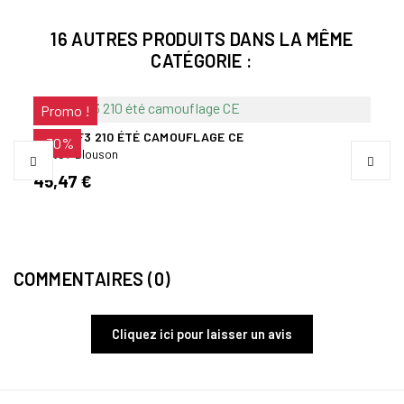
16 AUTRES PRODUITS DANS LA MÊME
CATÉGORIE :
Promo !
 OD
VESTE F3 210 ÉTÉ CAMOUFLAGE CE
BLOU
-30%
SÉCU
Veste / Blouson
Veste
45,47 €
84,
COMMENTAIRES (0)
Cliquez ici pour laisser un avis