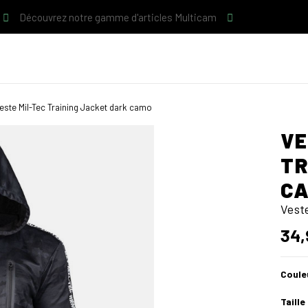
Découvrez notre gamme d'articles Multicam
este Mil-Tec Training Jacket dark camo
VE
TR
C
Vest
34,
Coule
Taille