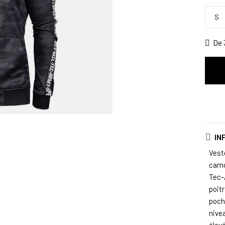
S
De 3
IN
Vest
camo
Tec-
poitr
poch
nivea