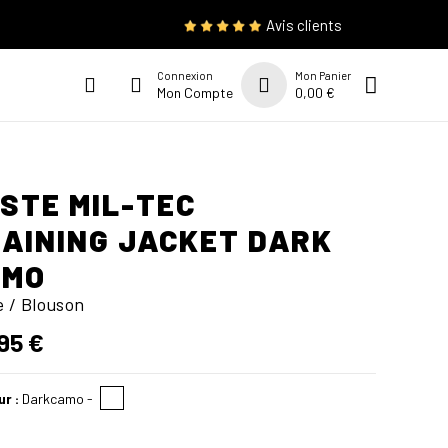
Avis clients
Connexion
Mon Panier
Mon Compte
0,00 €
STE MIL-TEC
AINING JACKET DARK
AMO
e / Blouson
95 €
ur :
Darkcamo
-