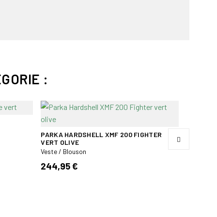
GORIE :
PARKA HARDSHELL XMF 200 FIGHTER
VESTE U
VERT OLIVE
PINE GR
Veste / Blouson
Veste / Bl
244,95 €
199,00 