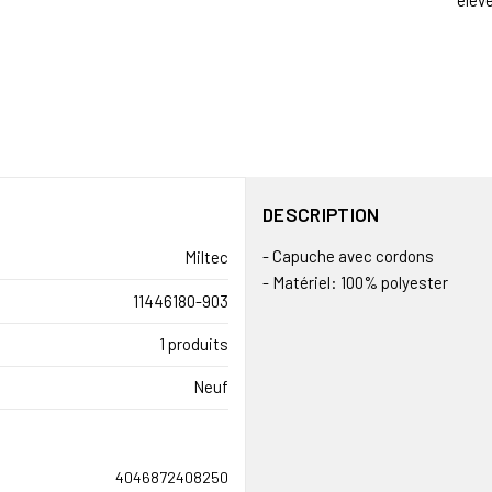
élevé
DESCRIPTION
- Capuche avec cordons
Miltec
- Matériel: 100% polyester
11446180-903
1 produits
Neuf
4046872408250