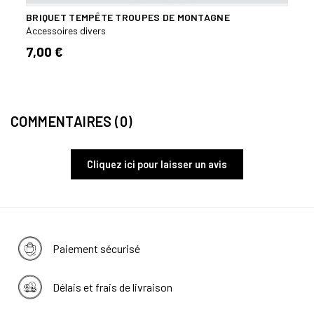
BRIQUET TEMPÊTE TROUPES DE MONTAGNE
LOT 
Accessoires divers
Acces
7,00 €
6,00
COMMENTAIRES (0)
Cliquez ici pour laisser un avis
Paiement sécurisé
Délais et frais de livraison