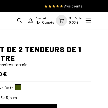
Avis clients
Connexion
Mon Panier
Mon Compte
0,00 €
T DE 2 TENDEURS DE 1
ETRE
ssoires terrain
0 €
ur :
Vert
-
3 à 5 jours