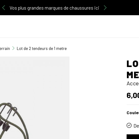
Vos plus grandes marques de chaussures ici
errain
Lot de 2 tendeurs de 1 metre
LO
M
Acce
6,0
Coule
De 