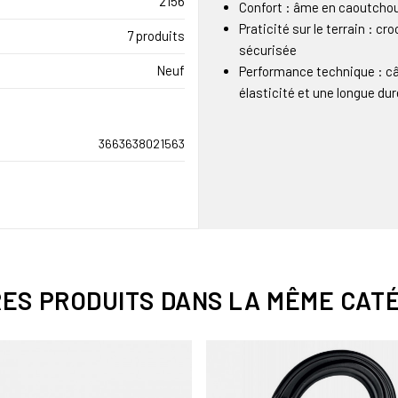
2156
Confort : âme en caoutchou
Praticité sur le terrain : cr
7 produits
sécurisée
Neuf
Performance technique : câ
élasticité et une longue dur
3663638021563
RES PRODUITS DANS LA MÊME CATÉ