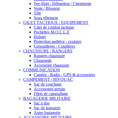
Tee-Shirt / Débardeur / Chemisette
Veste / Blouson
Tête
Sous vêtement
GILET TACTIQUE / EQUIPEMENT
Gilet de combat tactique
Pochettes M.O.L.L.E
Holster
Protection auditive - oculaire
Genouilleres - Coudières
CHAUSSURE / RANGERS
Rangers chaussure
Chaussette
Accessoire chaussure
COMMUNICATION
Caméra - Radio - GPS & accessoires
CAMPEMENT / BIVOUAC
Sac de couchage
Accessoires terrain
Filets de camouflage
BAGAGERIE MILITAIRE
Sac à dos
Sac de transport
Autre bagagerie
ACCESSOIRE MILITAIRE