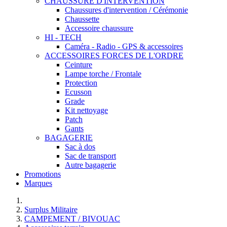
CHAUSSURE D'INTERVENTION
Chaussures d'intervention / Cérémonie
Chaussette
Accessoire chaussure
HI - TECH
Caméra - Radio - GPS & accessoires
ACCESSOIRES FORCES DE L'ORDRE
Ceinture
Lampe torche / Frontale
Protection
Ecusson
Grade
Kit nettoyage
Patch
Gants
BAGAGERIE
Sac à dos
Sac de transport
Autre bagagerie
Promotions
Marques
Surplus Militaire
CAMPEMENT / BIVOUAC