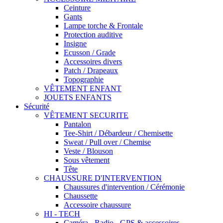
Ceinture
Gants
Lampe torche & Frontale
Protection auditive
Insigne
Ecusson / Grade
Accessoires divers
Patch / Drapeaux
Topographie
VÊTEMENT ENFANT
JOUETS ENFANTS
Sécurité
VÊTEMENT SECURITE
Pantalon
Tee-Shirt / Débardeur / Chemisette
Sweat / Pull over / Chemise
Veste / Blouson
Sous vêtement
Tête
CHAUSSURE D'INTERVENTION
Chaussures d'intervention / Cérémonie
Chaussette
Accessoire chaussure
HI - TECH
Caméra - Radio - GPS & accessoires