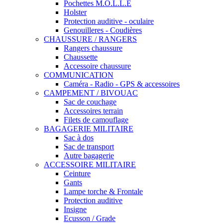
Pochettes M.O.L.L.E
Holster
Protection auditive - oculaire
Genouilleres - Coudières
CHAUSSURE / RANGERS
Rangers chaussure
Chaussette
Accessoire chaussure
COMMUNICATION
Caméra - Radio - GPS & accessoires
CAMPEMENT / BIVOUAC
Sac de couchage
Accessoires terrain
Filets de camouflage
BAGAGERIE MILITAIRE
Sac à dos
Sac de transport
Autre bagagerie
ACCESSOIRE MILITAIRE
Ceinture
Gants
Lampe torche & Frontale
Protection auditive
Insigne
Ecusson / Grade